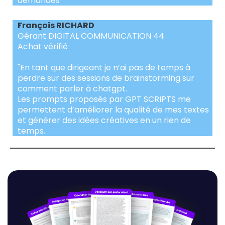
demandes"
François RICHARD
Gérant DIGITAL COMMUNICATION 44
Achat vérifié
"En tant que dirigeant je n’ai pas de temps à
perdre sur des sessions de brainstorming sur
comment parler à chatgpt.
Les prompts proposés par GPT SCRIPTS me
permettent d’améliorer la qualité de mes textes
et générer des idées créatives en un rien de
temps.