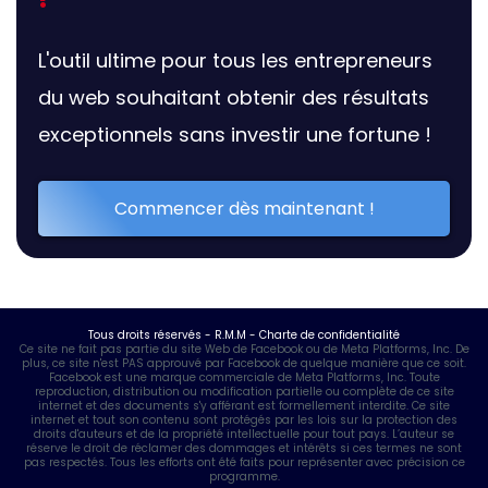
L'outil ultime pour tous les entrepreneurs
du web souhaitant obtenir des résultats
exceptionnels sans investir une fortune !
Commencer dès maintenant !
Tous droits réservés - R.M.M -
Charte de confidentialité
Ce site ne fait pas partie du site Web de Facebook ou de Meta Platforms, Inc. De
plus, ce site n'est PAS approuvé par Facebook de quelque manière que ce soit.
Facebook est une marque commerciale de Meta Platforms, Inc. Toute
reproduction, distribution ou modification partielle ou complète de ce site
internet et des documents s'y afférant est formellement interdite. Ce site
internet et tout son contenu sont protégés par les lois sur la protection des
droits d'auteurs et de la propriété intellectuelle pour tout pays. L’auteur se
réserve le droit de réclamer des dommages et intérêts si ces termes ne sont
pas respectés. Tous les efforts ont été faits pour représenter avec précision ce
programme.